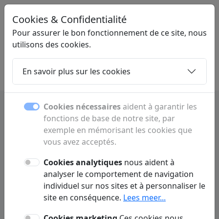
Cookies & Confidentialité
STARTPAGINANEDERLAND
.NL
Pour assurer le bon fonctionnement de ce site, nous
utilisons des cookies.
En savoir plus sur les cookies
Home
Sous-pages
Articles
Contact
Cookies nécessaires
aident à garantir les
fonctions de base de notre site, par
exemple en mémorisant les cookies que
Contact
vous avez acceptés.
Une question ou un commentaire ? Remplissez le
Cookies analytiques
nous aident à
formulaire ci-dessous pour nous contacter.
analyser le comportement de navigation
individuel sur nos sites et à personnaliser le
site en conséquence.
Lees meer...
Cookies marketing
Ces cookies nous